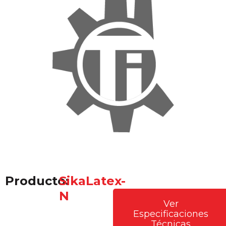
Producto:
SikaLatex-
N
Ver
Especificaciones
Técnicas