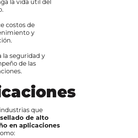
ga la vida útil del
o.
e costos de
nimiento y
ión.
 la seguridad y
peño de las
aciones.
icaciones
 industrias que
sellado de alto
o en aplicaciones
como: