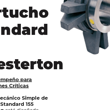
rtucho
andard
esterton
empeño para
es Críticas
Mecánico Simple de
 Standard 155