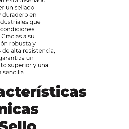
on
está diseñado
er un sellado
y duradero en
dustriales que
 condiciones
 Gracias a su
ión robusta y
 de alta resistencia,
 garantiza un
to superior y una
 sencilla.
acterísticas
nicas
Sello