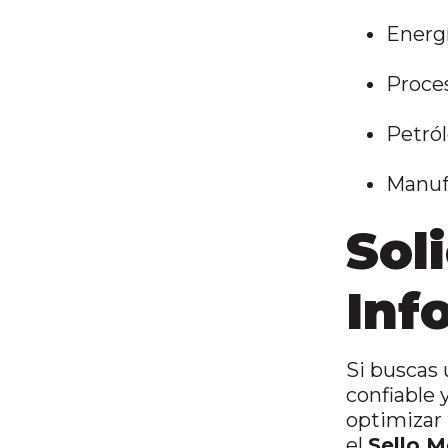
Energí
Proce
Petról
Manufa
Soli
Inf
Si buscas 
confiable y
optimizar 
el
Sello M