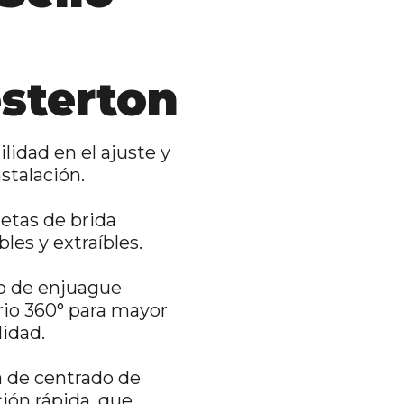
sterton
ilidad en el ajuste y
nstalación.
etas de brida
bles y extraíbles.
o de enjuague
rio 360° para mayor
lidad.
a de centrado de
ción rápida, que