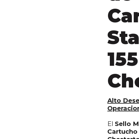
Ca
St
155
Ch
Alto Des
Operacion
El
Sello 
Cartucho