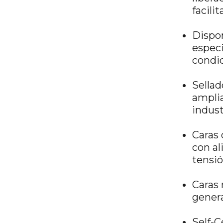
facili
Dispon
especi
condic
Sellad
amplia
indust
Caras 
con al
tensió
Caras 
genera
Self-C