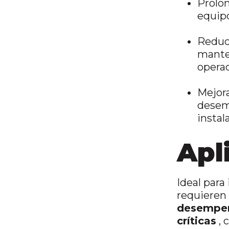
Prolon
equip
Reduc
mante
operac
Mejora
desem
instal
Apl
Ideal para
requieren
desempeñ
críticas
, 