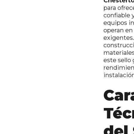
Chestert
para ofrec
confiable 
equipos in
operan en
exigentes.
construcc
materiales
este sello
rendimien
instalación
Car
Téc
del 