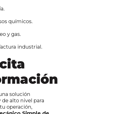
a.
sos químicos.
eo y gas.
ctura industrial.
cita
ormación
una solución
 de alto nivel para
tu operación,
ecánico Simple de