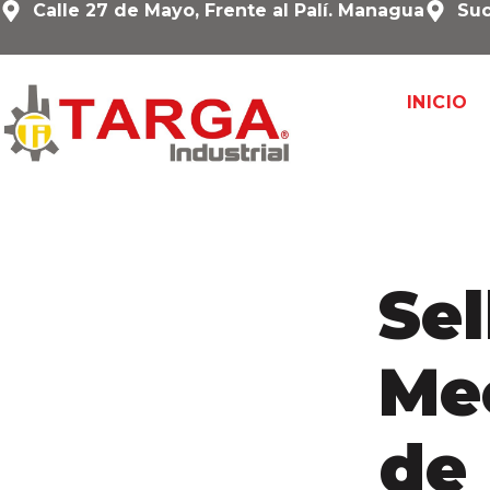
Calle 27 de Mayo, Frente al Palí. Managua
Suc
INICIO
Sel
Me
de