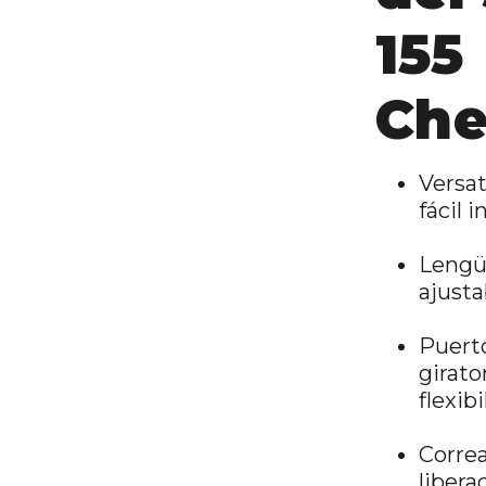
155
Che
Versat
fácil i
Lengü
ajusta
Puert
girato
flexibi
Corre
libera