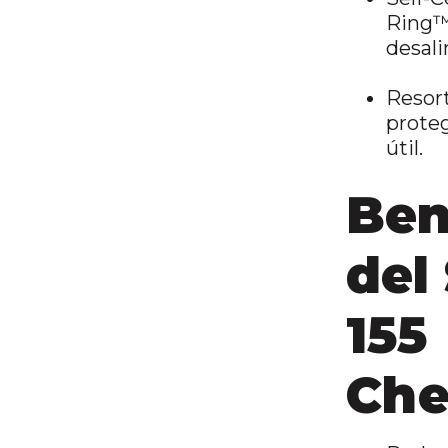
Ring™
desali
Resort
proteg
útil.
Ben
del 
155
Che