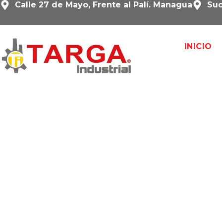
Calle 27 de Mayo, Frente al Palí. Managua
Suc
INICIO