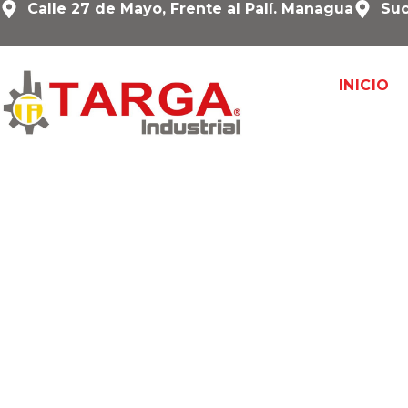
Calle 27 de Mayo, Frente al Palí. Managua
Suc
INICIO